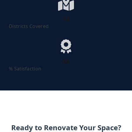
53
Districts Covered
82
% Satisfaction
Ready to Renovate Your Space?