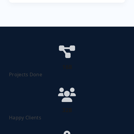
209
Projects Done
410
Happy Clients