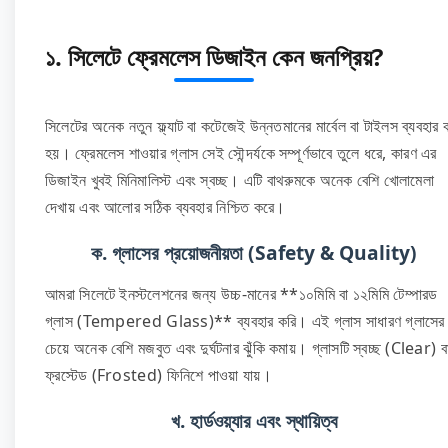
১. সিলেটে ফ্রেমলেস ডিজাইন কেন জনপ্রিয়?
সিলেটের অনেক নতুন ফ্ল্যাট বা কটেজেই উন্নতমানের মার্বেল বা টাইলস ব্যবহার 
হয়। ফ্রেমলেস শাওয়ার গ্লাস সেই সৌন্দর্যকে সম্পূর্ণভাবে তুলে ধরে, কারণ এর
ডিজাইন খুবই মিনিমালিস্ট এবং স্বচ্ছ। এটি বাথরুমকে অনেক বেশি খোলামেলা
দেখায় এবং আলোর সঠিক ব্যবহার নিশ্চিত করে।
ক. গ্লাসের প্রয়োজনীয়তা (Safety & Quality)
আমরা সিলেটে ইনস্টলেশনের জন্য উচ্চ-মানের **১০মিমি বা ১২মিমি টেম্পারড
গ্লাস (Tempered Glass)** ব্যবহার করি। এই গ্লাস সাধারণ গ্লাসের
চেয়ে অনেক বেশি মজবুত এবং দুর্ঘটনার ঝুঁকি কমায়। গ্লাসটি স্বচ্ছ (Clear) ব
ফ্রস্টেড (Frosted) ফিনিশে পাওয়া যায়।
খ. হার্ডওয়্যার এবং স্থায়িত্ব