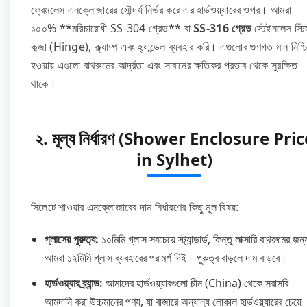
ফ্রেমলেস এনক্লোজারের সৌন্দর্য নির্ভর করে এর হার্ডওয়্যারের ওপর। আমরা
১০০% **মরিচারোধী SS-304 গ্রেড** বা
SS-316 গ্রেড
স্টেইনলেস স্টি
কব্জা (Hinge), ক্ল্যাম্প এবং হ্যান্ডেল ব্যবহার করি। এগুলোর গুণগত মান নিশ্চ
হওয়ায় এগুলো বাথরুমের আর্দ্রতা এবং সাবানের ক্ষতিকর প্রভাব থেকে সুরক্ষিত
থাকে।
২. মূল্য নির্ধারণ (Shower Enclosure Pric
in Sylhet)
সিলেটে শাওয়ার এনক্লোজারের দাম নির্ধারণের কিছু মূল বিষয়:
গ্লাসের পুরুত্ব:
১০মিমি গ্লাস সবচেয়ে স্ট্যান্ডার্ড, কিন্তু লাক্সারি বাথরুমের জন্
আমরা ১২মিমি গ্লাস ব্যবহারের পরামর্শ দিই। পুরুত্ব বাড়লে দাম বাড়বে।
হার্ডওয়্যার ব্র্যান্ড:
আমাদের হার্ডওয়্যারগুলো চীন (China) থেকে সরাসরি
আমদানি করা উচ্চমানের পণ্য, যা বাজারে অন্যান্য লোকাল হার্ডওয়্যারের চেয়ে