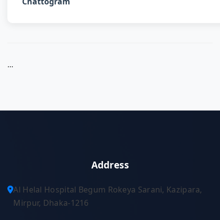
Chattogram
...
Address
Al Helal Hospital Begum Rokeya Sarani, Kazipara,
Mirpur, Dhaka-1216