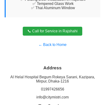
✅ Tempered Glass Work
✅ Thai Aluminum Window
📞 Call for Service in Rajshahi
← Back to Home
Address
Al Helal Hospital Begum Rokeya Sarani, Kazipara,
Mirpur, Dhaka-1216
01997426656
info@citymistri.com