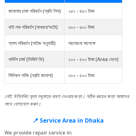
জানালার চাকা পরিবর্তন (প্রতি পিস)
২৫০ - ৪৫০ টাকা
থাই লক পরিবর্তন (সাধারণ/অটো)
৩০০ - ৬০০ টাকা
গ্লাস পরিবর্তন (সাইজ অনুযায়ী)
আলোচনা সাপেক্ষে
সার্ভিস চার্জ (ভিজিট ফি)
২০০ - ৫০০ টাকা (Area ভেদে)
সিলিকন গামিং (প্রতি জানালা)
৩০০ - ৫০০ টাকা
নোট: উল্লিখিত মূল্য শুধুমাত্র ধারণা দেওয়ার জন্য। সঠিক খরচের জন্য আমাদের
সাথে যোগাযোগ করুন।
📍 Service Area in Dhaka
We provide repair service in: