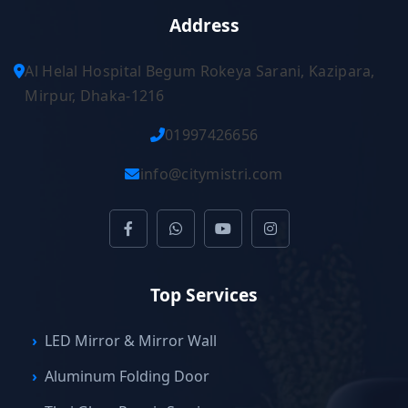
Address
Al Helal Hospital Begum Rokeya Sarani, Kazipara,
Mirpur, Dhaka-1216
01997426656
info@citymistri.com
Top Services
LED Mirror & Mirror Wall
Aluminum Folding Door