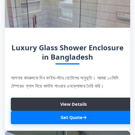
Luxury Glass Shower Enclosure
in Bangladesh
আপনার বাথরুমকে দিন ফাইভ-স্টার হোটেলের অনুভূতি। আমরা ১০মিমি
টেম্পারড গ্লাস দিয়ে কাস্টম শাওয়ার এনক্লোজার তৈরি করি।
View Details
Get Quote