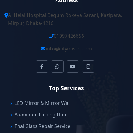
Address
Al Helal Hospital Begum Rokeya Sarani, Kazipara,
Mirpur, Dhaka-1216
01997426656
info@citymistri.com
Top Services
LED Mirror & Mirror Wall
Aluminum Folding Door
Thai Glass Repair Service