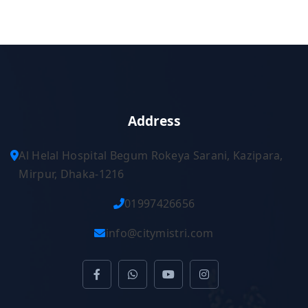
Address
Al Helal Hospital Begum Rokeya Sarani, Kazipara,
Mirpur, Dhaka-1216
01997426656
info@citymistri.com