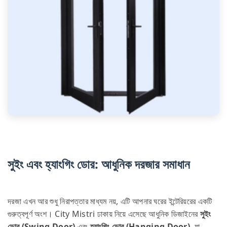
সুইং এবং হ্যাংগিং ডোর: আধুনিক দরজার সমাধান
দরজা এখন আর শুধু নিরাপত্তার মাধ্যম নয়, এটি আপনার ঘরের ইন্টেরিয়রের একটি
গুরুত্বপূর্ণ অংশ। City Mistri ঢাকায় নিয়ে এসেছে আধুনিক ডিজাইনের
সুইং
ডোর (Swing Door)
এবং
হ্যাংগিং ডোর (Hanging Door)
, যা